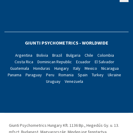
GIUNTI PSYCHOMETRICS - WORLDWIDE
Argentina
Bolivia
Brazil
Bulgaria
Chile
Colombia
Costa Rica
Dominican Republic
Ecuador
El Salvador
Guatemala
Honduras
Hungary
Italy
Mexico
Nicaragua
Panama
Paraguay
Peru
Romania
Spain
Turkey
Ukraine
Uruguay
Venezuela
Giunti Psychometrics Hungary Kft. 1136 Bp., Hegedűs Gy. u. 13.
mfszt. Budapest, Magyarország. Minden jog fenntartva.